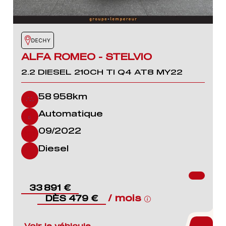
DECHY
ALFA ROMEO - STELVIO
2.2 DIESEL 210CH TI Q4 AT8 MY22
58 958km
Automatique
09/2022
Diesel
33 891 €
/ mois
DÈS 479 €