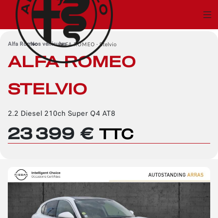
Alfa Romeo
Nos véhicules
›
ALFA ROMEO - Stelvio
›
ALFA ROMEO
STELVIO
2.2 Diesel 210ch Super Q4 AT8
23 399 €
TTC