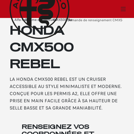
Alfa Romeo
Gamme de véhicules neufs
CMX500 Rebel
›
›
Demande de renseignement CMX500 Reb
›
HONDA
CMX500
REBEL
LA HONDA CMX500 REBEL EST UN CRUISER
ACCESSIBLE AU STYLE MINIMALISTE ET MODERNE.
CONÇUE POUR LES PERMIS A2, ELLE OFFRE UNE
PRISE EN MAIN FACILE GRÂCE À SA HAUTEUR DE
SELLE BASSE ET SA GRANDE MANIABILITÉ.
RENSEIGNEZ VOS