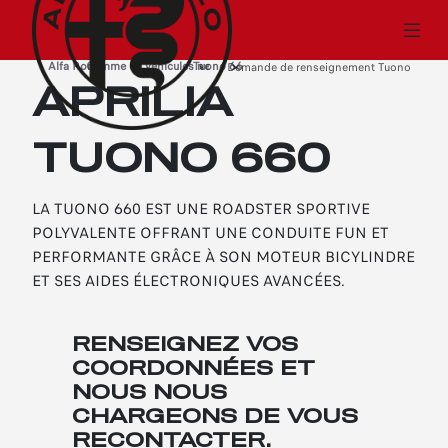
Alfa Romeo
Gamme de véhicules neufs
Tuono 660
›
›
Demande de renseignement Tuono 660
›
APRILIA
TUONO 660
LA TUONO 660 EST UNE ROADSTER SPORTIVE
POLYVALENTE OFFRANT UNE CONDUITE FUN ET
PERFORMANTE GRÂCE À SON MOTEUR BICYLINDRE
ET SES AIDES ÉLECTRONIQUES AVANCÉES.
RENSEIGNEZ VOS
COORDONNÉES ET
NOUS NOUS
CHARGEONS DE VOUS
RECONTACTER.