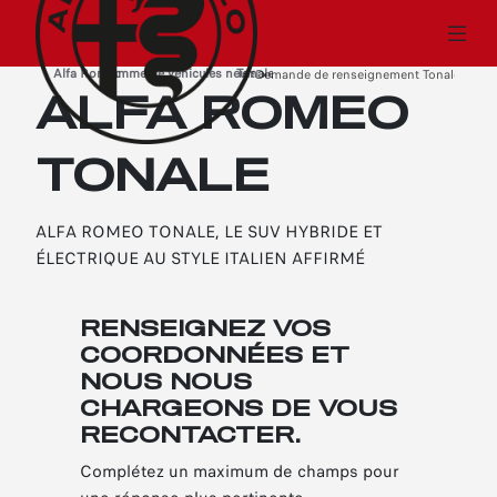
Alfa Romeo
Gamme de véhicules neufs
Tonale
›
›
Demande de renseignement Tonale
›
ALFA ROMEO
TONALE
ALFA ROMEO TONALE, LE SUV HYBRIDE ET
ÉLECTRIQUE AU STYLE ITALIEN AFFIRMÉ
RENSEIGNEZ VOS
COORDONNÉES ET
NOUS NOUS
CHARGEONS DE VOUS
RECONTACTER.
Complétez un maximum de champs pour